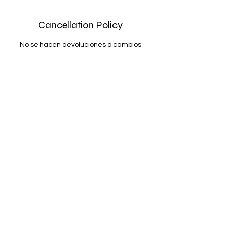
Cancellation Policy
No se hacen devoluciones o cambios
Contact Details
info@maryandpalettes.com
Subscribe Form