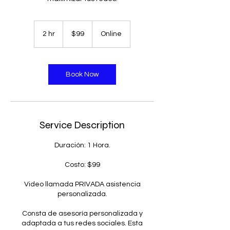
99
US
2 hr
2
$99
Online
dollars
h
r
Book Now
Service Description
Duración: 1 Hora.
Costo: $99
Video llamada PRIVADA asistencia
personalizada.
Consta de asesoría personalizada y
adaptada a tus redes sociales. Esta